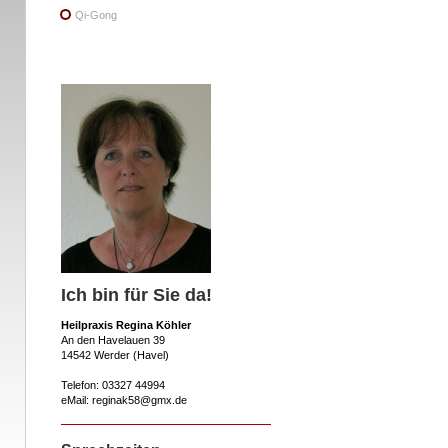
Qi-Gong
Ich bin für Sie da!
Heilpraxis Regina Köhler
An den Havelauen 39
14542 Werder (Havel)
Telefon: 03327 44994
eMail: reginak58@gmx.de