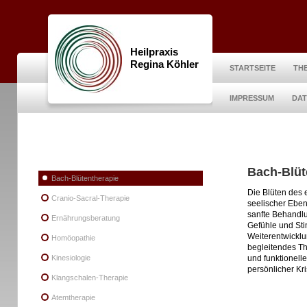
Heilpraxis
Regina Köhler
STARTSEITE
TH
IMPRESSUM
DA
Bach-Blüt
Bach-Blütentherapie
Die Blüten des 
Cranio-Sacral-Therapie
seelischer Eben
sanfte Behandlu
Ernährungsberatung
Gefühle und Sti
Weiterentwicklu
Homöopathie
begleitendes T
Kinesiologie
und funktionell
persönlicher Kr
Klangschalen-Therapie
Atemtherapie