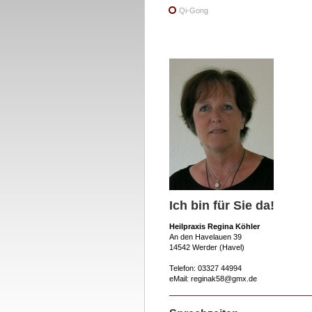
Qi-Gong
Ich bin für Sie da!
Heilpraxis Regina Köhler
An den Havelauen 39
14542 Werder (Havel)
Telefon: 03327 44994
eMail: reginak58@gmx.de