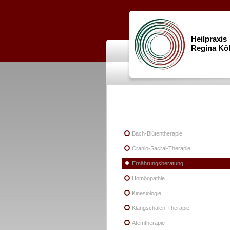
Heilpraxis
Regina Kö
Bach-Blütentherapie
Cranio-Sacral-Therapie
Ernährungsberatung
Homöopathie
Kinesiologie
Klangschalen-Therapie
Atemtherapie