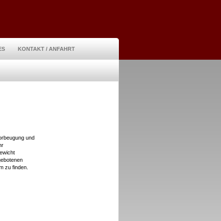
ES
KONTAKT / ANFAHRT
Vorbeugung und
hr
ewicht
ngebotenen
m zu finden.