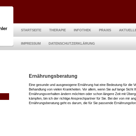
hler
STARTSEITE
THERAPIE
INFOTHEK
PRAXIS
AKTUELL
IMPRESSUM
DATENSCHUTZERKLÄRUNG
Ernährungsberatung
Eine gesunde und ausgewogene Ernährung hat eine Bedeutung für die 
Behandlung von vielen Krankheiten. Vor allem, wenn Sie auf lange Sicht I
Ernährungsverhalten ändern möchten oder schon längere Zeit mit Überg
kämpfen, bin ich der richtige Ansprechpartner für Sie. Bei der von mir a
Ernährungsberatung geht es darum, die für Sie passende Ernährungsfor