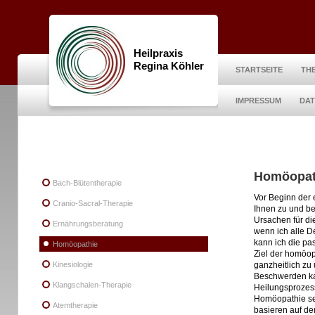
Heilpraxis
Regina Köhler
STARTSEITE
TH
IMPRESSUM
DA
Homöopat
Bach-Blütentherapie
Vor Beginn der 
Cranio-Sacral-Therapie
Ihnen zu und be
Ursachen für d
Ernährungsberatung
wenn ich alle D
kann ich die pa
Homöopathie
Ziel der homöo
Kinesiologie
ganzheitlich zu
Beschwerden ka
Klangschalen-Therapie
Heilungsprozes
Homöopathie setz
Atemtherapie
basieren auf de