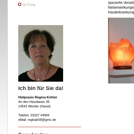
spezielle Verar
Qi-Gong
Nebenwirkungen
Hauterkrankung
Ich bin für Sie da!
Heilpraxis Regina Köhler
An den Havelauen 39
14542 Werder (Havel)
Telefon: 03327 44994
eMail: reginak58@gmx.de